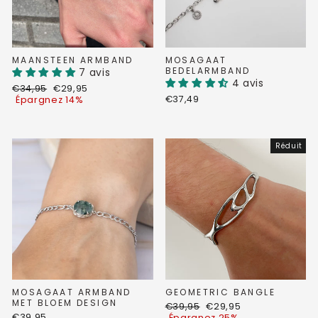
MAANSTEEN ARMBAND
MOSAGAAT
BEDELARMBAND
7 avis
4 avis
Prix
Prix
€34,95
€29,95
régulier
réduit
€37,49
Épargnez 14%
Réduit
MOSAGAAT ARMBAND
GEOMETRIC BANGLE
MET BLOEM DESIGN
Prix
Prix
€39,95
€29,95
€39,95
régulier
réduit
Épargnez 25%