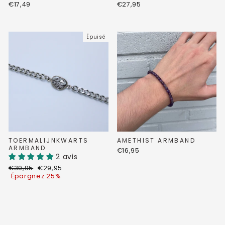
€17,49
€27,95
Épuisé
TOERMALIJNKWARTS
AMETHIST ARMBAND
ARMBAND
€16,95
2 avis
Prix
Prix
€39,95
€29,95
régulier
réduit
Épargnez 25%