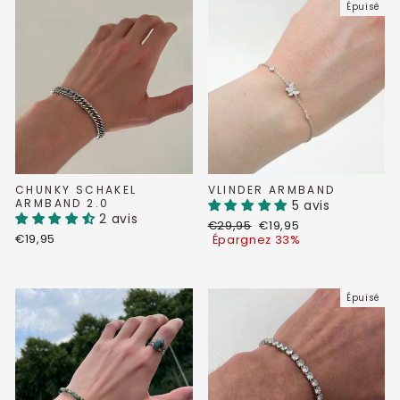
Épuisé
CHUNKY SCHAKEL
VLINDER ARMBAND
ARMBAND 2.0
5 avis
2 avis
Prix
Prix
€29,95
€19,95
€19,95
régulier
réduit
Épargnez 33%
Épuisé