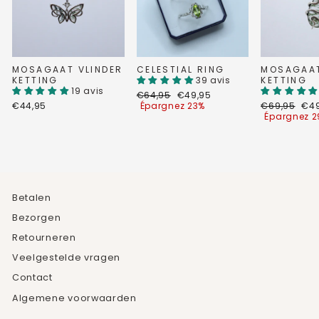
MOSAGAAT VLINDER
CELESTIAL RING
MOSAGAA
KETTING
39 avis
KETTING
19 avis
Prix
Prix
€64,95
€49,95
régulier
réduit
Prix
Prix
€44,95
Épargnez 23%
€69,95
€49
régulier
réd
Épargnez 
Betalen
Bezorgen
Retourneren
Veelgestelde vragen
Contact
Algemene voorwaarden