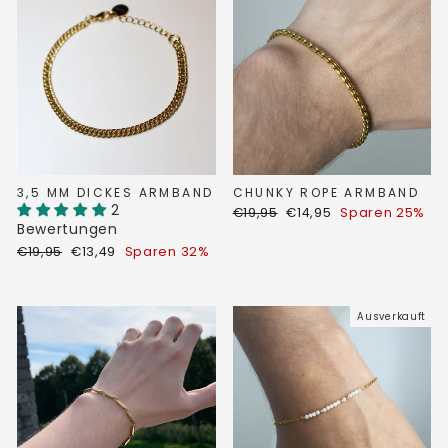
3,5 MM DICKES ARMBAND
CHUNKY ROPE ARMBAND
2
Normaler
Sonderpreis
€19,95
€14,95
Sparen 25%
Preis
Bewertungen
Normaler
Sonderpreis
€19,95
€13,49
Sparen 32%
Preis
Ausverkauft