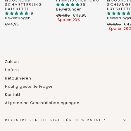
MOOSACHAT
HIMMLISCHER RING
MOOSACH
SCHMETTERLING
39
SCHLANG
HALSKETTE
HALSKETT
Bewertungen
19
Normaler
Sonderpreis
€64,95
€49,95
Bewertungen
Bewertunge
Preis
Sparen 23%
Normaler
Son
€44,95
€69,95
€49
Preis
Sparen 29
Zahlen
Liefern
Retourneren
Häufig gestellte Fragen
Kontakt
Allgemeine Geschäftsbedingungen
REGISTRIEREN SIE SICH FÜR 15 % RABATT!