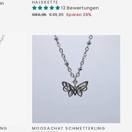
HALSKETTE
en
12 Bewertungen
Normaler
Sonderpreis
€69,95
€49,95
Sparen 29%
Preis
ING
MOOSACHAT SCHMETTERLING