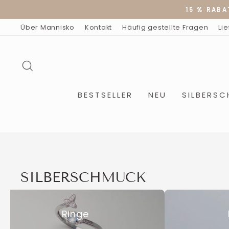
Direkt
15 % RABA
zum
Inhalt
Über Mannisko
Kontakt
Häufig gestellte Fragen
Li
SUCHE
BESTSELLER
NEU
SILBERS
SILBERSCHMUCK
Ringe