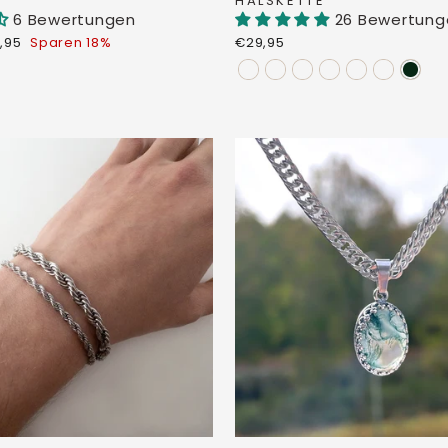
HALSKETTE
6 Bewertungen
26 Bewertung
derpreis
,95
Sparen 18%
€29,95