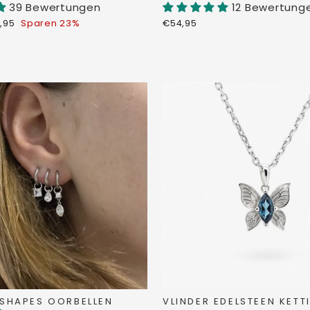
39 Bewertungen
12 Bewertung
derpreis
,95
Sparen 23%
€54,95
 SHAPES OORBELLEN
VLINDER EDELSTEEN KETT