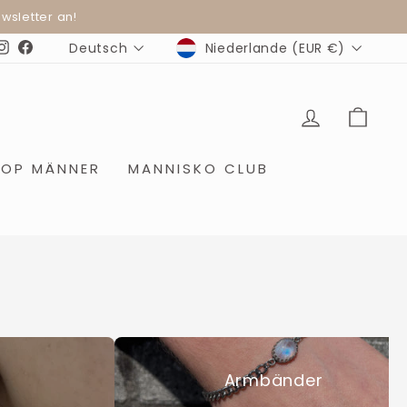
wsletter an!
WÄHRUNG
SPRACHE
Niederlande (EUR €)
Deutsch
Instagram
Facebook
EINLOGG
EIN
HOP MÄNNER
MANNISKO CLUB
Armbänder