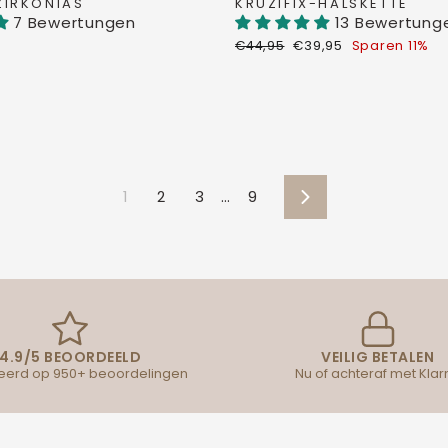
ZIRKONIAS
KRUZIFIX-HALSKETTE
7 Bewertungen
13 Bewertung
Normaler
Sonderpreis
€44,95
€39,95
Sparen 11%
Preis
1
2
3
…
9
Vorwärts
4.9/5 BEOORDEELD
VEILIG BETALEN
erd op 950+ beoordelingen
Nu of achteraf met Klar