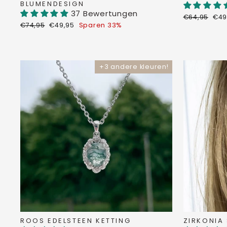
BLUMENDESIGN
37 Bewertungen
Normaler
Son
€64,95
€49
Normaler
Sonderpreis
Preis
€74,95
€49,95
Sparen 33%
Preis
+3 andere kleuren!
ROOS EDELSTEEN KETTING
ZIRKONIA