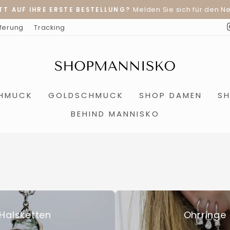
Melden Sie sich für den Ne
TT AUF IHRE ERSTE BESTELLUNG?
Pause
eferung
Tracking
Diashow
CHMUCK
GOLDSCHMUCK
SHOP DAMEN
S
BEHIND MANNISKO
Halsketten
Ohrringe