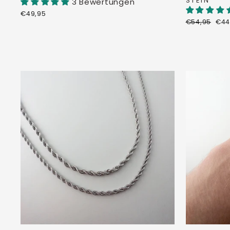
STEIN
3 Bewertungen
€49,95
Normaler
Son
€54,95
€44
Preis