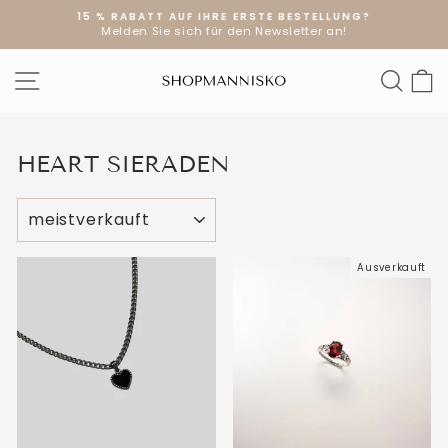
Direkt
15 % RABATT AUF IHRE ERSTE BESTELLUNG?
zum
Melden Sie sich für den Newsletter an!
Pause
Inhalt
Diashow
SEITENNAVIGATION
SUC
E
HEART SIERADEN
SORTIEREN
Ausverkauft