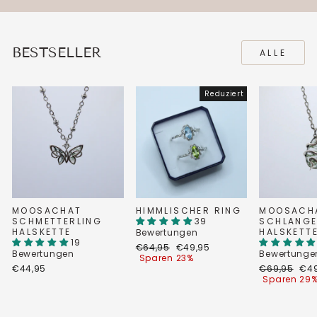
BESTSELLER
ALLE
Reduziert
MOOSACHAT
HIMMLISCHER RING
MOOSACH
SCHMETTERLING
39
SCHLANG
HALSKETTE
HALSKETT
Bewertungen
19
Normaler
Sonderpreis
€64,95
€49,95
Bewertungen
Bewertunge
Preis
Sparen 23%
Normaler
Son
€44,95
€69,95
€49
Preis
Sparen 29