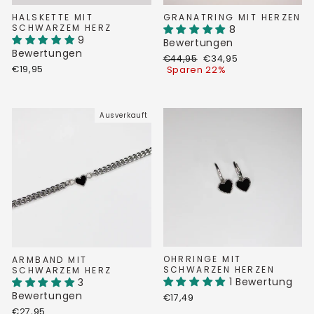
HALSKETTE MIT
GRANATRING MIT HERZEN
SCHWARZEM HERZ
8
9
Bewertungen
Bewertungen
Normaler
Sonderpreis
€44,95
€34,95
€19,95
Preis
Sparen 22%
Ausverkauft
OHRRINGE MIT
ARMBAND MIT
SCHWARZEN HERZEN
SCHWARZEM HERZ
1 Bewertung
3
Bewertungen
€17,49
€27,95