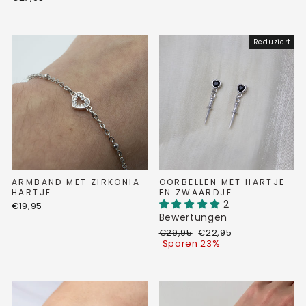
Reduziert
ARMBAND MET ZIRKONIA
OORBELLEN MET HARTJE
HARTJE
EN ZWAARDJE
2
€19,95
Bewertungen
Normaler
Sonderpreis
€29,95
€22,95
Preis
Sparen 23%