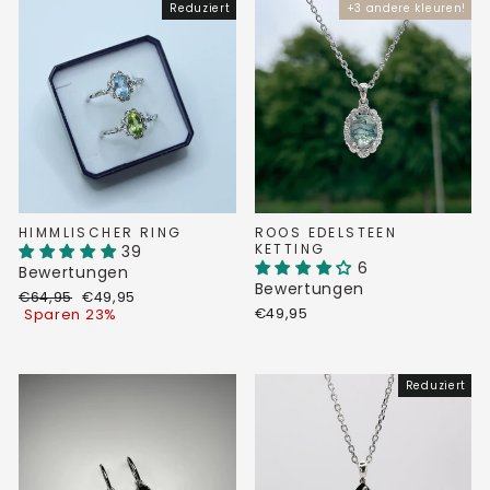
Reduziert
+3 andere kleuren!
HIMMLISCHER RING
ROOS EDELSTEEN
KETTING
39
6
Bewertungen
Bewertungen
Normaler
Sonderpreis
€64,95
€49,95
Preis
€49,95
Sparen 23%
Reduziert