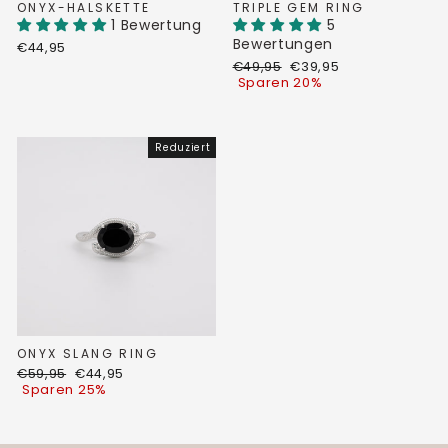
ONYX-HALSKETTE
TRIPLE GEM RING
1 Bewertung
5
Bewertungen
€44,95
Normaler
Sonderpreis
€49,95
€39,95
Preis
Sparen 20%
Reduziert
ONYX SLANG RING
Normaler
Sonderpreis
€59,95
€44,95
Preis
Sparen 25%