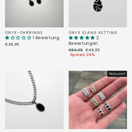
ONYX-OHRRINGE
ONYX SLANG KETTING
1 Bewertung
2
Bewertungen
€39,95
Normaler
Sonderpreis
€69,95
€49,95
Preis
Sparen 29%
Reduziert