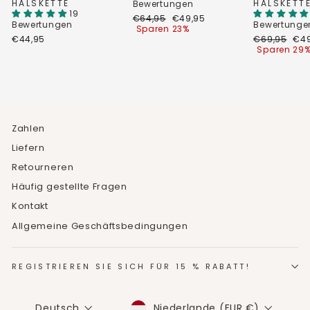
HALSKETTE
HALSKETT
Bewertungen
19
Normaler
Sonderpreis
€64,95
€49,95
Bewertungen
Bewertunge
Preis
Sparen 23%
Normaler
Son
€44,95
€69,95
€49
Preis
Sparen 29
Zahlen
Liefern
Retourneren
Häufig gestellte Fragen
Kontakt
Allgemeine Geschäftsbedingungen
REGISTRIEREN SIE SICH FÜR 15 % RABATT!
WÄHRUNG
SPRACHE
Niederlande (EUR €)
Deutsch