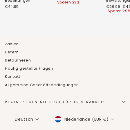
Bewertungen
Bewertunge
Preis
Sparen 23%
Normaler
Son
€44,95
€69,95
€49
Preis
Sparen 29
Zahlen
Liefern
Retourneren
Häufig gestellte Fragen
Kontakt
Allgemeine Geschäftsbedingungen
REGISTRIEREN SIE SICH FÜR 15 % RABATT!
WÄHRUNG
SPRACHE
Niederlande (EUR €)
Deutsch