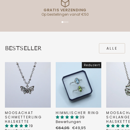
GRATIS VERZENDING
Op bestellingen vanaf €50
BESTSELLER
ALLE
Reduziert
MOOSACHAT
HIMMLISCHER RING
MOOSACH
SCHMETTERLING
39
SCHLANG
HALSKETTE
HALSKETT
Bewertungen
19
Normaler
Sonderpreis
€64,95
€49,95