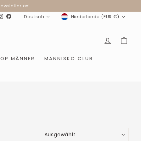
wsletter an!
WÄHRUNG
SPRACHE
Niederlande (EUR €)
Deutsch
Instagram
Facebook
EINLOGG
EIN
HOP MÄNNER
MANNISKO CLUB
SORTIEREN