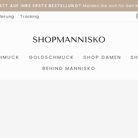
Melden Sie sich für den Ne
TT AUF IHRE ERSTE BESTELLUNG?
Pause
eferung
Tracking
Diashow
CHMUCK
GOLDSCHMUCK
SHOP DAMEN
S
BEHIND MANNISKO