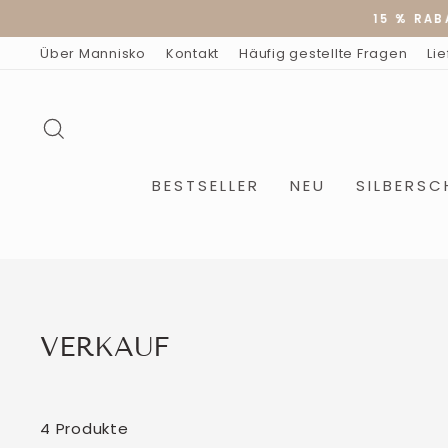
Direkt
15 % RABA
zum
Inhalt
Über Mannisko
Kontakt
Häufig gestellte Fragen
Li
SUCHE
BESTSELLER
NEU
SILBERS
VERKAUF
4 Produkte