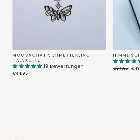
MOOSACHAT SCHMETTERLING
HIMMLISC
HALSKETTE
19 Bewertungen
Normaler
Son
€64,95
€49
Preis
€44,95