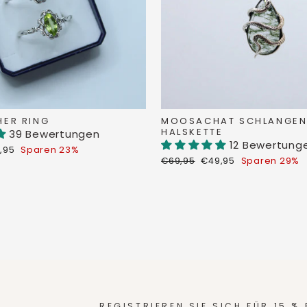
HER RING
MOOSACHAT SCHLANGE
HALSKETTE
39 Bewertungen
12 Bewertung
derpreis
,95
Sparen 23%
Normaler
Sonderpreis
€69,95
€49,95
Sparen 29%
Preis
REGISTRIEREN SIE SICH FÜR 15 %