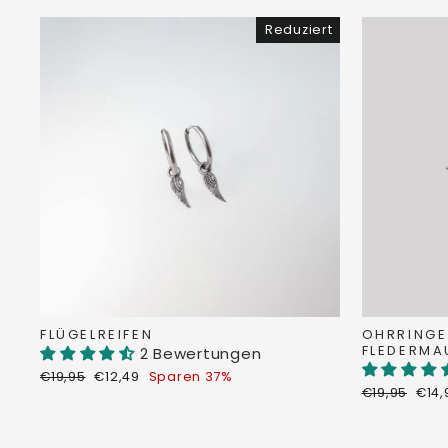
Reduziert
FLÜGELREIFEN
OHRRINGE
FLEDERM
2 Bewertungen
Normaler
Sonderpreis
€19,95
€12,49
Sparen 37%
Preis
Normaler
Sond
€19,95
€14
Preis