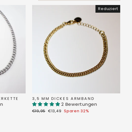
Reduziert
ERKETTE
3,5 MM DICKES ARMBAND
en
2 Bewertungen
Normaler
Sonderpreis
€19,95
€13,49
Sparen 32%
Preis