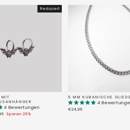
Reduziert
 MIT
5 MM KUBANISCHE GLIED
AUSANHÄNGER
4 Bewertung
4 Bewertungen
€24,95
erpreis
,95
Sparen 25%