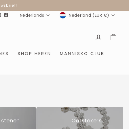
wsbrief!
MUNTEENHEID
TAAL
Nederland (EUR €)
Nederlands
Instagram
Facebook
INLOGGE
WIN
MES
SHOP HEREN
MANNISKO CLUB
 stenen
Oorstekers