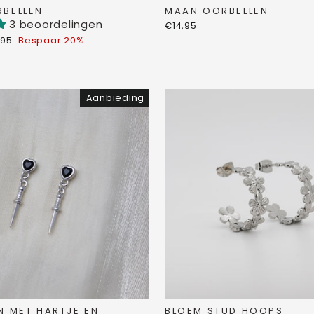
BELLEN
MAAN OORBELLEN
3 beoordelingen
€14,95
koopprijs
,95
Bespaar 20%
Aanbieding
N MET HARTJE EN
BLOEM STUD HOOPS