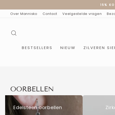
Doorgaan
15% KO
naar
artikel
Over Mannisko
Contact
Veelgestelde vragen
Bez
ZOEKOPDRACHT
BESTSELLERS
NIEUW
ZILVEREN SI
OORBELLEN
Edelsteen oorbellen
Zir