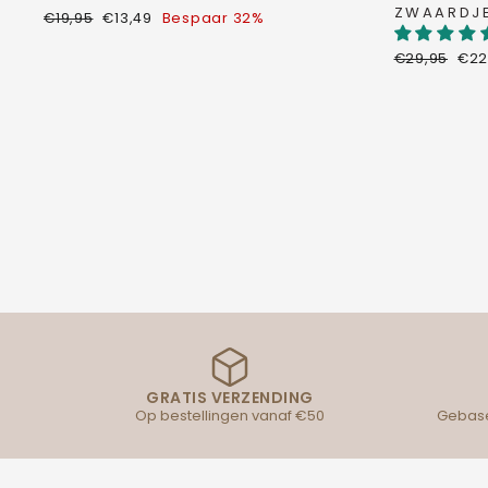
ZWAARDJ
Normale
Verkoopprijs
€19,95
€13,49
Bespaar 32%
prijs
Normale
Ver
€29,95
€22
prijs
GRATIS VERZENDING
Op bestellingen vanaf €50
Gebase