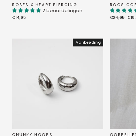
ROSES X HEART PIERCING
ROOS OOR
2 beoordelingen
Normale
Ver
€14,95
€24,95
€19
prijs
Aanbieding
CHUNKY HOOPS
OORBELLE