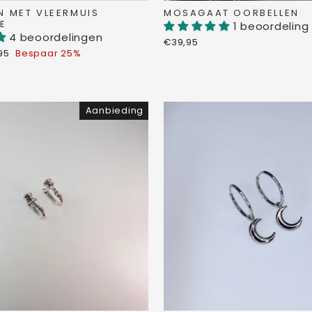
N MET VLEERMUIS
MOSAGAAT OORBELLEN
E
1 beoordeling
4 beoordelingen
€39,95
oopprijs
,95
Bespaar 25%
Aanbieding