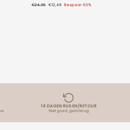
Normale
Verkoopprijs
€24,95
€12,49
Bespaar 50%
prijs
14 DAGEN RUILEN/RETOUR
na
Niet goed, geld terug