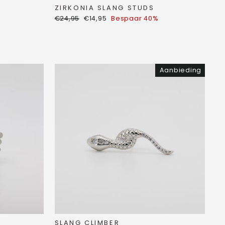
ZIRKONIA SLANG STUDS
Normale
Verkoopprijs
€24,95
€14,95
Bespaar 40%
prijs
Aanbieding
SLANG CLIMBER