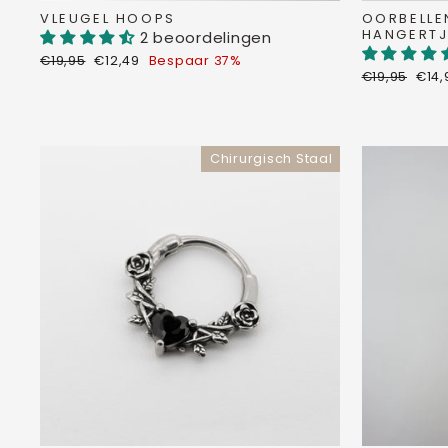
VLEUGEL HOOPS
OORBELLE
HANGERTJ
2 beoordelingen
Normale
Verkoopprijs
€19,95
€12,49
Bespaar 37%
prijs
Normale
Verk
€19,95
€14
prijs
Chirurgisch Staal