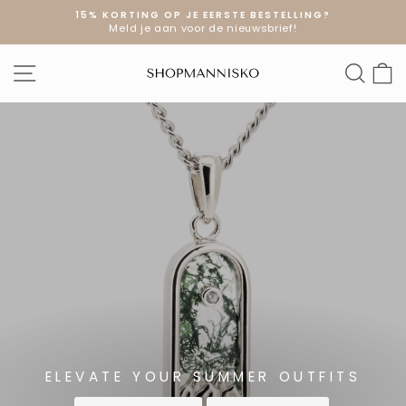
Doorgaan
15% KORTING OP JE EERSTE BESTELLING?
naar
Meld je aan voor de nieuwsbrief!
Diavoorstelling
artikel
pauzeren
SHOPMANNI
SITE NAVIGATIE
ZOE
W
ELEVATE YOUR SUMMER OUTFITS