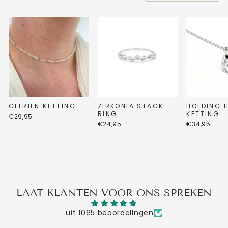
CITRIEN KETTING
ZIRKONIA STACK
HOLDING 
RING
KETTING
€29,95
€24,95
€34,95
LAAT KLANTEN VOOR ONS SPREKEN
uit 1065 beoordelingen