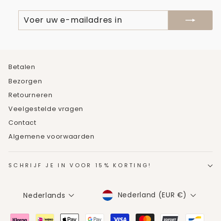
VOER
ABONNEREN
UW
E-
MAILADRES
IN
Betalen
Bezorgen
Retourneren
Veelgestelde vragen
Contact
Algemene voorwaarden
SCHRIJF JE IN VOOR 15% KORTING!
MUNTEENHEID
TAAL
Nederland (EUR €)
Nederlands