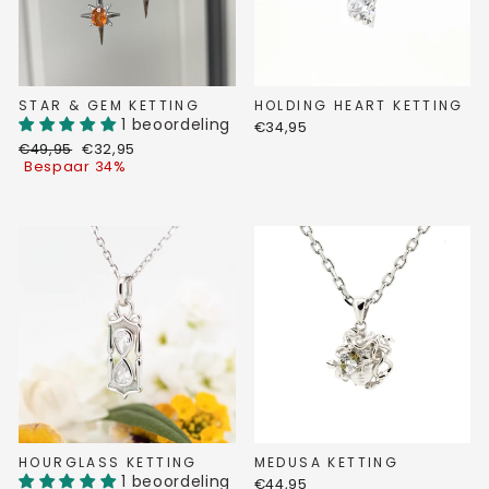
STAR & GEM KETTING
HOLDING HEART KETTING
1 beoordeling
€34,95
Normale
Verkoopprijs
€49,95
€32,95
prijs
Bespaar 34%
HOURGLASS KETTING
MEDUSA KETTING
1 beoordeling
€44,95