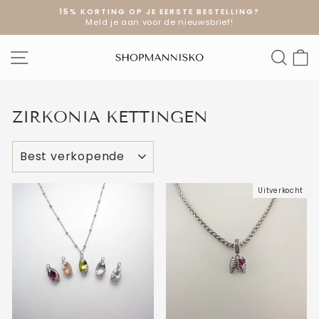
Doorgaan
15% KORTING OP JE EERSTE BESTELLING?
naar
Meld je aan voor de nieuwsbrief!
Diavoorstelling
artikel
pauzeren
SITE NAVIGATIE
ZOE
W
ZIRKONIA KETTINGEN
SOORT
Uitverkocht