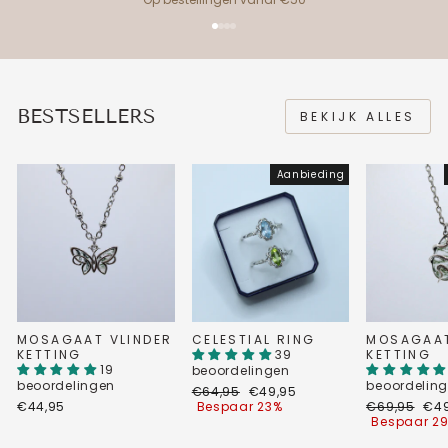
BESTSELLERS
BEKIJK ALLES
Aanbieding
MOSAGAAT VLINDER
CELESTIAL RING
MOSAGAA
KETTING
39
KETTING
19
beoordelingen
beoordelingen
beoordelin
Normale
Verkoopprijs
€64,95
€49,95
prijs
Normale
Ver
€44,95
Bespaar 23%
€69,95
€49
prijs
Bespaar 2