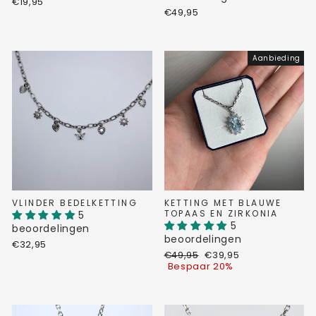
€19,95
€49,95
Aanbieding
KETTING MET BLAUWE
VLINDER BEDELKETTING
TOPAAS EN ZIRKONIA
5
5
beoordelingen
beoordelingen
€32,95
Normale
Verkoopprijs
€49,95
€39,95
prijs
Bespaar 20%