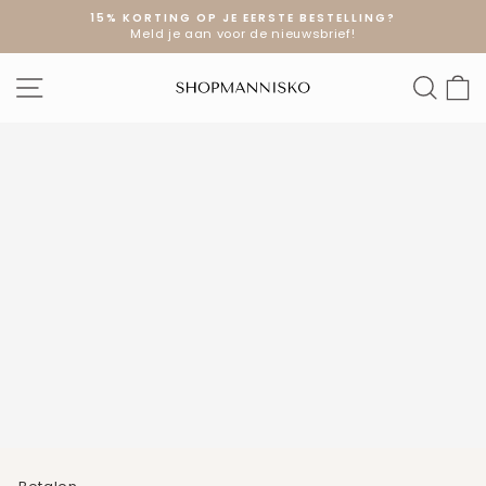
Doorgaan
15% KORTING OP JE EERSTE BESTELLING?
naar
Meld je aan voor de nieuwsbrief!
Diavoorstelling
artikel
pauzeren
SITE NAVIGATIE
ZOE
W