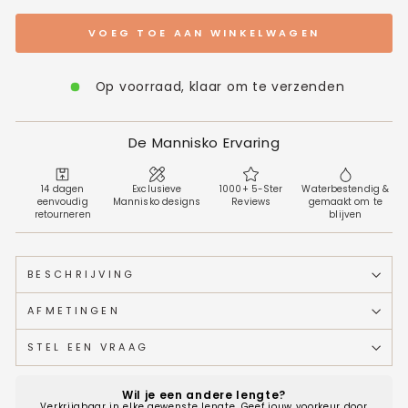
VOEG TOE AAN WINKELWAGEN
Op voorraad, klaar om te verzenden
De Mannisko Ervaring
14 dagen
Exclusieve
1000+ 5-Ster
Waterbestendig &
eenvoudig
Mannisko designs
Reviews
gemaakt om te
retourneren
blijven
BESCHRIJVING
AFMETINGEN
STEL EEN VRAAG
Wil je een andere lengte?
Verkrijgbaar in elke gewenste lengte. Geef jouw voorkeur door