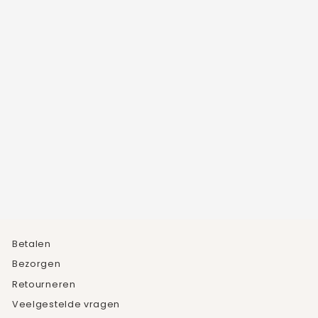
ROPE KETTING
8
beoordelingen
€19,95
Betalen
Bezorgen
Retourneren
Veelgestelde vragen