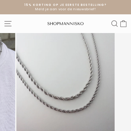
Doorgaan
15% KORTING OP JE EERSTE BESTELLING?
naar
Meld je aan voor de nieuwsbrief!
Diavoorstelling
artikel
pauzeren
SITE NAVIGATIE
ZOE
W