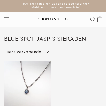
Doorgaan
15% KORTING OP JE EERSTE BESTELLING?
naar
Meld je aan voor de nieuwsbrief!
Diavoorstelling
artikel
pauzeren
SITE NAVIGATIE
ZOE
W
BLUE SPOT JASPIS SIERADEN
SOORT