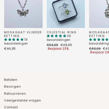
MOSAGAAT VLINDER
CELESTIAL RING
MOSAGAA
KETTING
39
KETTING
19
beoordelingen
beoordelingen
beoordelin
Normale
Verkoopprijs
€64,95
€49,95
prijs
Normale
Ver
€44,95
Bespaar 23%
€69,95
€49
prijs
Bespaar 2
Betalen
Bezorgen
Retourneren
Veelgestelde vragen
Contact