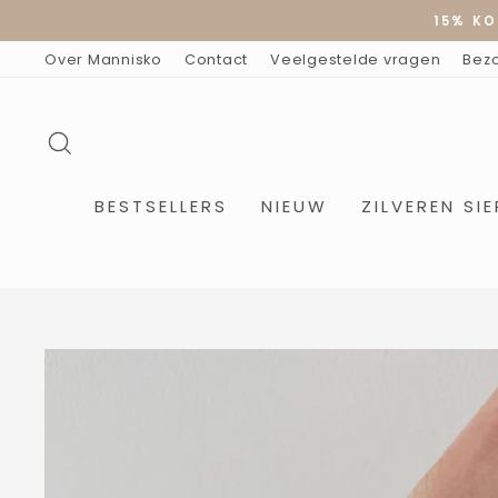
Doorgaan
15% KO
naar
artikel
Over Mannisko
Contact
Veelgestelde vragen
Bez
ZOEKOPDRACHT
BESTSELLERS
NIEUW
ZILVEREN SI