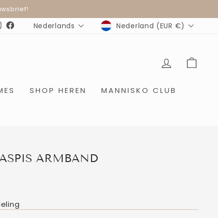
wsbrief!
MUNTEENHEID
TAAL
Nederland (EUR €)
Nederlands
Instagram
Facebook
INLOGGE
WIN
MES
SHOP HEREN
MANNISKO CLUB
JASPIS ARMBAND
eling