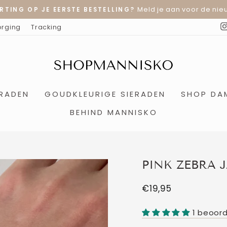
Meld je aan voor de nieu
RTING OP JE EERSTE BESTELLING?
Diavoorstelling
orging
Tracking
pauzeren
ERADEN
GOUDKLEURIGE SIERADEN
SHOP DA
BEHIND MANNISKO
PINK ZEBRA 
Normale
€19,95
prijs
1 beoord