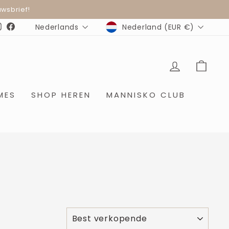
wsbrief!
MUNTEENHEID
TAAL
Nederland (EUR €)
Nederlands
Instagram
Facebook
INLOGGE
WIN
MES
SHOP HEREN
MANNISKO CLUB
SOORT