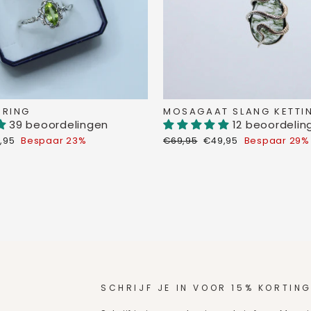
 RING
MOSAGAAT SLANG KETTI
39 beoordelingen
12 beoordelin
koopprijs
Normale
Verkoopprijs
,95
Bespaar 23%
€69,95
€49,95
Bespaar 29%
prijs
SCHRIJF JE IN VOOR 15% KORTING