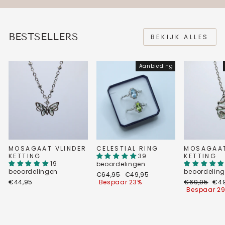
BESTSELLERS
BEKIJK ALLES
Aanbieding
MOSAGAAT VLINDER
CELESTIAL RING
MOSAGAA
KETTING
39
KETTING
19
beoordelingen
beoordelingen
beoordelin
Normale
Verkoopprijs
€64,95
€49,95
prijs
Normale
Ver
€44,95
Bespaar 23%
€69,95
€49
prijs
Bespaar 2