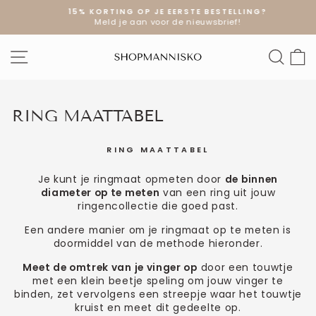
Doorgaan
15% KORTING OP JE EERSTE BESTELLING?
naar
Meld je aan voor de nieuwsbrief!
Diavoorstelling
artikel
pauzeren
SITE NAVIGATIE
ZOE
W
RING MAATTABEL
RING MAATTABEL
Je kunt je ringmaat opmeten door
de binnen
diameter op te meten
van een ring uit jouw
ringencollectie die goed past.
Een andere manier om je ringmaat op te meten is
doormiddel van de methode hieronder.
Meet de omtrek van je vinger op
door een touwtje
met een klein beetje speling om jouw vinger te
binden, zet vervolgens een streepje waar het touwtje
kruist en meet dit gedeelte op.