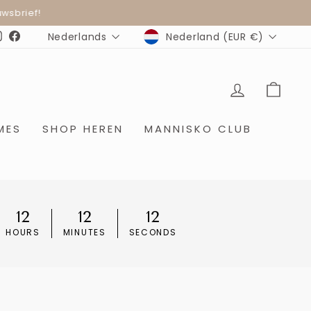
wsbrief!
MUNTEENHEID
TAAL
Nederland (EUR €)
Nederlands
Instagram
Facebook
INLOGGE
WIN
MES
SHOP HEREN
MANNISKO CLUB
12
12
12
HOURS
MINUTES
SECONDS