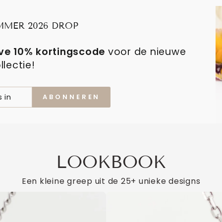
MMER 2026 DROP
ve 10% kortingscode
voor de nieuwe
llectie!
VOER
ABONNEREN
ABONNEREN
UW
E-
MAILADRES
IN
LOOKBOOK
Een kleine greep uit de 25+ unieke designs