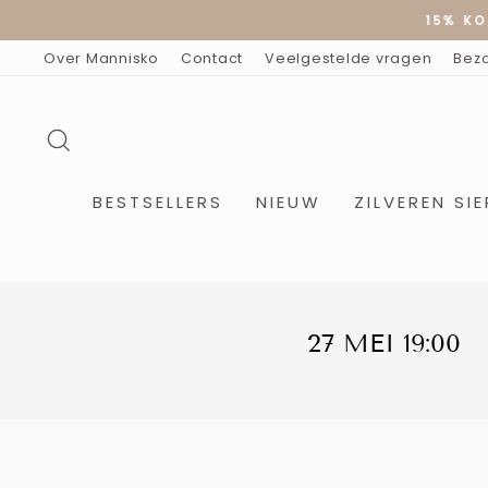
Doorgaan
15% KO
naar
artikel
Over Mannisko
Contact
Veelgestelde vragen
Bez
ZOEKOPDRACHT
BESTSELLERS
NIEUW
ZILVEREN SI
27 MEI 19:00