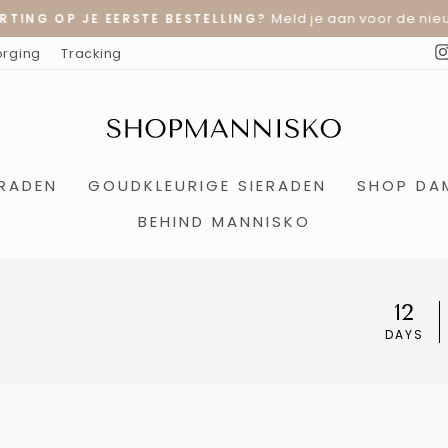
Meld je aan voor de nieu
RTING OP JE EERSTE BESTELLING?
Diavoorstelling
orging
Tracking
pauzeren
ERADEN
GOUDKLEURIGE SIERADEN
SHOP DA
BEHIND MANNISKO
12
DAYS