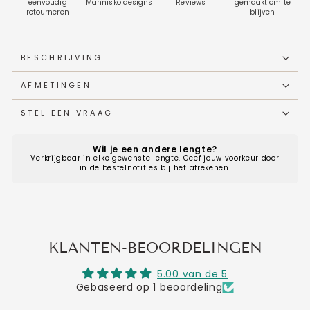
eenvoudig
Mannisko designs
Reviews
gemaakt om te
retourneren
blijven
BESCHRIJVING
AFMETINGEN
STEL EEN VRAAG
Wil je een andere lengte?
Verkrijgbaar in elke gewenste lengte. Geef jouw voorkeur door
in de bestelnotities bij het afrekenen.
KLANTEN-BEOORDELINGEN
5.00 van de 5
Gebaseerd op 1 beoordeling