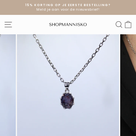
Doorgaan
15% KORTING OP JE EERSTE BESTELLING?
naar
Meld je aan voor de nieuwsbrief!
Diavoorstelling
artikel
pauzeren
SITE NAVIGATIE
ZOE
W