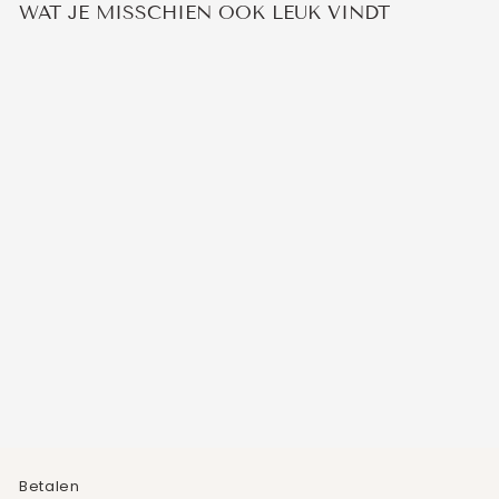
WAT JE MISSCHIEN OOK LEUK VINDT
Uitverkocht
BLOODSHOT IOLITE
KETTING
1
beoordeling
Normale
Verkoopprijs
€59,95
€49,95
prijs
Bespaar 17%
Betalen