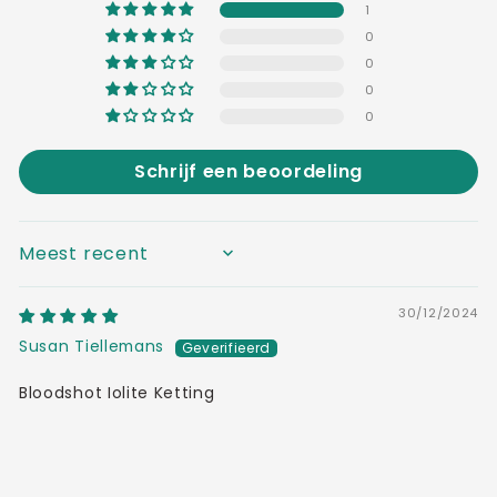
1
0
0
0
0
Schrijf een beoordeling
SORT BY
30/12/2024
Susan Tiellemans
Bloodshot Iolite Ketting