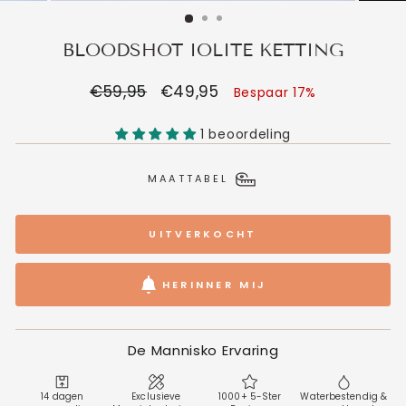
BLOODSHOT IOLITE KETTING
Normale
€59,95
Verkoopprijs
€49,95
Bespaar 17%
prijs
1 beoordeling
MAATTABEL
UITVERKOCHT
HERINNER MIJ
De Mannisko Ervaring
14 dagen
Exclusieve
1000+ 5-Ster
Waterbestendig &