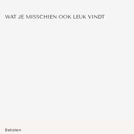
WAT JE MISSCHIEN OOK LEUK VINDT
BOTSWANA AGAAT
KETTING
€44,95
Betalen