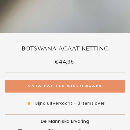
BOTSWANA AGAAT KETTING
Normale
€44,95
prijs
VOEG TOE AAN WINKELWAGEN
Bijna uitverkocht - 3 items over
De Mannisko Ervaring