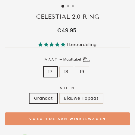
CELESTIAL 2.0 RING
Normale
€49,95
prijs
1 beoordeling
MAAT
—
Maattabel
17
18
19
STEEN
Granaat
Blauwe Topaas
VOEG TOE AAN WINKELWAGEN