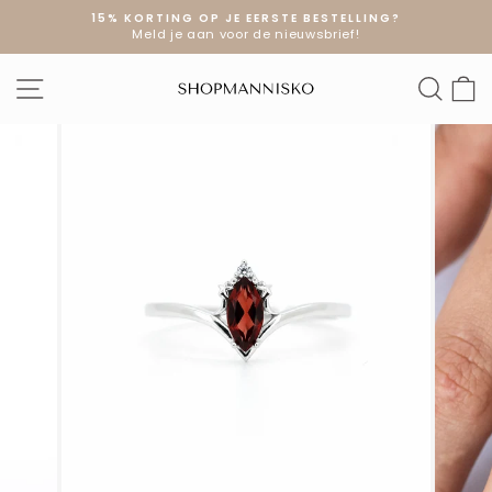
Doorgaan
15% KORTING OP JE EERSTE BESTELLING?
naar
Meld je aan voor de nieuwsbrief!
Diavoorstelling
artikel
pauzeren
SITE NAVIGATIE
ZOE
W