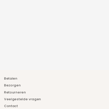
CHUNKY HOOPS
Normale
Verkoopprijs
€19,95
€13,49
prijs
Bespaar 32%
Betalen
Bezorgen
Retourneren
Veelgestelde vragen
Contact