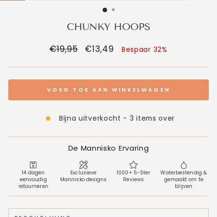
CHUNKY HOOPS
Normale
€19,95
Verkoopprijs
€13,49
Bespaar 32%
prijs
VOEG TOE AAN WINKELWAGEN
Bijna uitverkocht - 3 items over
De Mannisko Ervaring
14 dagen
Exclusieve
1000+ 5-Ster
Waterbestendig &
eenvoudig
Mannisko designs
Reviews
gemaakt om te
retourneren
blijven