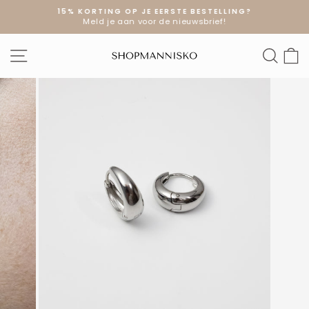
Doorgaan
15% KORTING OP JE EERSTE BESTELLING?
naar
Meld je aan voor de nieuwsbrief!
Diavoorstelling
artikel
pauzeren
SITE NAVIGATIE
ZOE
W