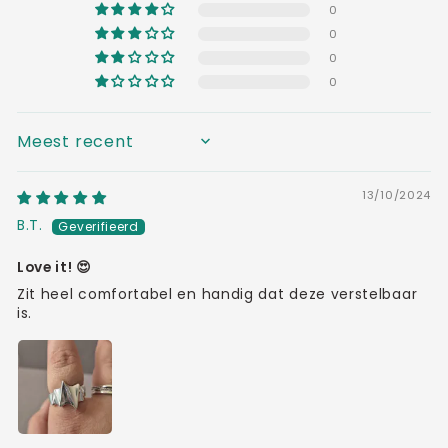
0
0
0
0
SORT BY
13/10/2024
B.T.
Love it! 😍
Zit heel comfortabel en handig dat deze verstelbaar
is.