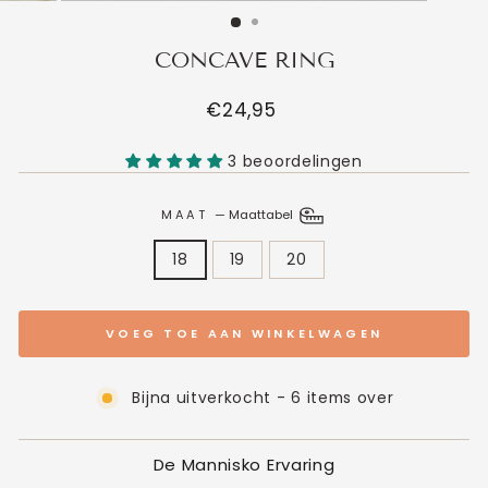
CONCAVE RING
Normale
€24,95
prijs
3 beoordelingen
MAAT
—
Maattabel
18
19
20
VOEG TOE AAN WINKELWAGEN
Bijna uitverkocht - 6 items over
De Mannisko Ervaring