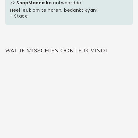
>>
ShopMannisko
antwoordde:
Heel leuk om te horen, bedankt Ryan!
- Stace
WAT JE MISSCHIEN OOK LEUK VINDT
CONCAVE RING
3
beoordelingen
€24,95