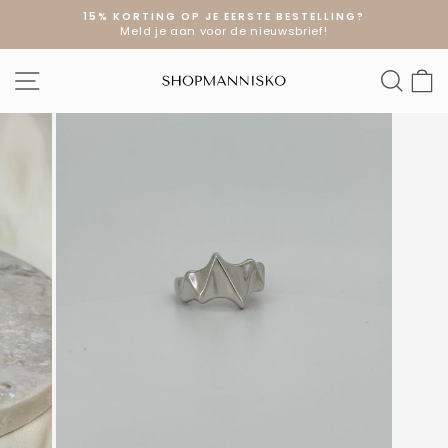
Doorgaan
15% KORTING OP JE EERSTE BESTELLING?
naar
Meld je aan voor de nieuwsbrief!
Diavoorstelling
artikel
pauzeren
SITE NAVIGATIE
ZOE
W