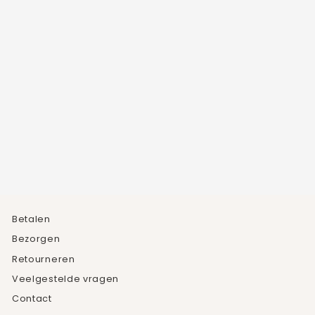
DOUBLE SPIKE
STUDS
1
beoordeling
€29,95
Betalen
Bezorgen
Retourneren
Veelgestelde vragen
Contact