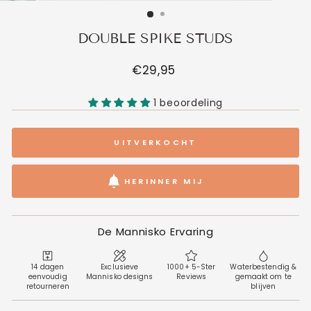
DOUBLE SPIKE STUDS
Normale
€29,95
prijs
1 beoordeling
UITVERKOCHT
HERINNER MIJ
De Mannisko Ervaring
14 dagen
Exclusieve
1000+ 5-Ster
Waterbestendig &
eenvoudig
Mannisko designs
Reviews
gemaakt om te
retourneren
blijven