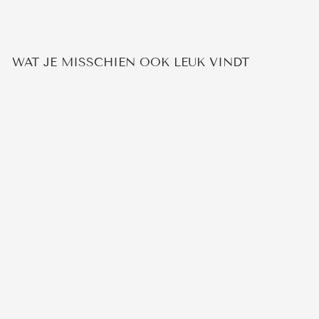
WAT JE MISSCHIEN OOK LEUK VINDT
Uitverkocht
FEMININE
MAANSTEEN RING
3
beoordelingen
€44,95