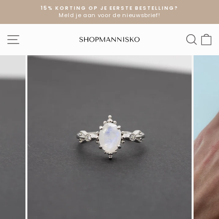
Doorgaan
15% KORTING OP JE EERSTE BESTELLING?
naar
Meld je aan voor de nieuwsbrief!
Diavoorstelling
artikel
pauzeren
SITE NAVIGATIE
ZOE
W