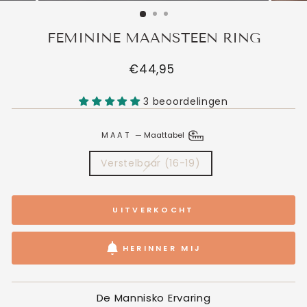
FEMININE MAANSTEEN RING
Normale
€44,95
prijs
3 beoordelingen
MAAT
—
Maattabel
Verstelbaar (16-19)
UITVERKOCHT
HERINNER MIJ
De Mannisko Ervaring