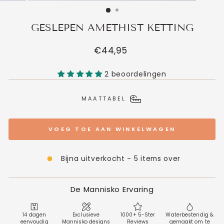
GESLEPEN AMETHIST KETTING
Normale
€44,95
prijs
2 beoordelingen
MAATTABEL
VOEG TOE AAN WINKELWAGEN
Bijna uitverkocht - 5 items over
De Mannisko Ervaring
14 dagen
Exclusieve
1000+ 5-Ster
Waterbestendig &
eenvoudig
Mannisko designs
Reviews
gemaakt om te