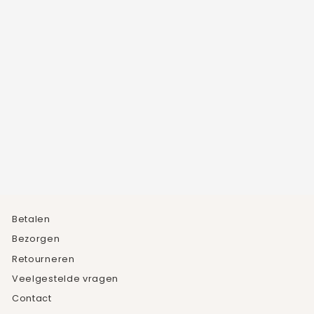
GESLEPEN AMETHIST
KETTING
2
beoordelingen
€44,95
Betalen
Bezorgen
Retourneren
Veelgestelde vragen
Contact