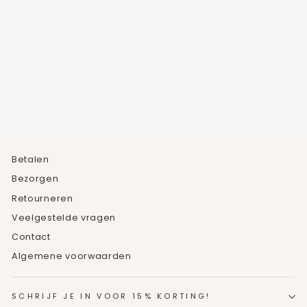
GESLEPEN
EDELSTEEN
OORBELLEN
5
beoordelingen
€39,95
Betalen
Bezorgen
Retourneren
Veelgestelde vragen
Contact
Algemene voorwaarden
SCHRIJF JE IN VOOR 15% KORTING!