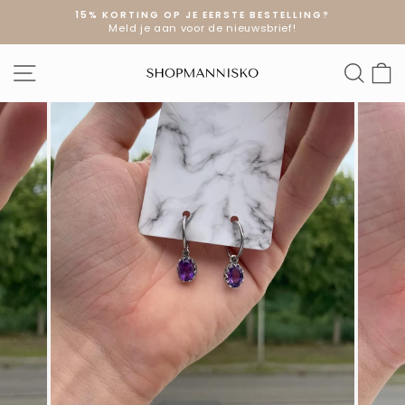
Doorgaan
15% KORTING OP JE EERSTE BESTELLING?
naar
Meld je aan voor de nieuwsbrief!
Diavoorstelling
artikel
pauzeren
SITE NAVIGATIE
ZOE
W