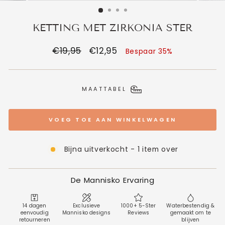
KETTING MET ZIRKONIA STER
Normale
€19,95
Verkoopprijs
€12,95
Bespaar 35%
prijs
MAATTABEL
VOEG TOE AAN WINKELWAGEN
Bijna uitverkocht - 1 item over
De Mannisko Ervaring
14 dagen
Exclusieve
1000+ 5-Ster
Waterbestendig &
eenvoudig
Mannisko designs
Reviews
gemaakt om te
retourneren
blijven