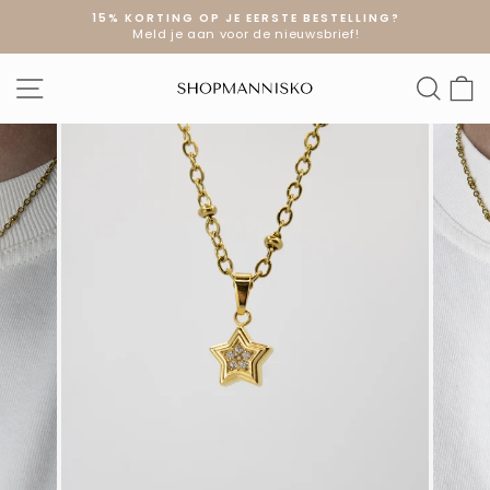
Doorgaan
15% KORTING OP JE EERSTE BESTELLING?
naar
Meld je aan voor de nieuwsbrief!
Diavoorstelling
artikel
pauzeren
SITE NAVIGATIE
ZOE
W