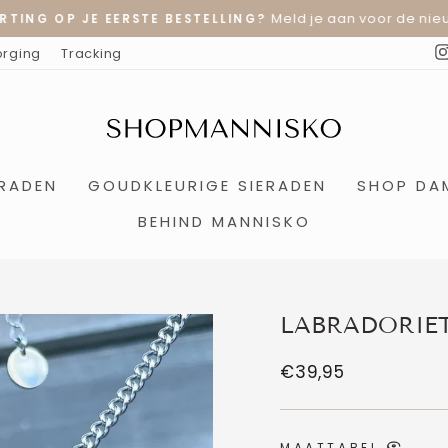
Meld je aan voor de nieu
RTING OP JE EERSTE BESTELLING?
Diavoorstelling
orging
Tracking
pauzeren
ERADEN
GOUDKLEURIGE SIERADEN
SHOP DA
BEHIND MANNISKO
LABRADORIET
Normale
€39,95
prijs