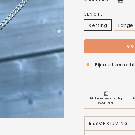
MAATTABEL
LENGTE
Ketting
Lange 
VO
Bijna uitverkoch
14 dagen eenvoudig
E
retourneren
BESCHRIJVING