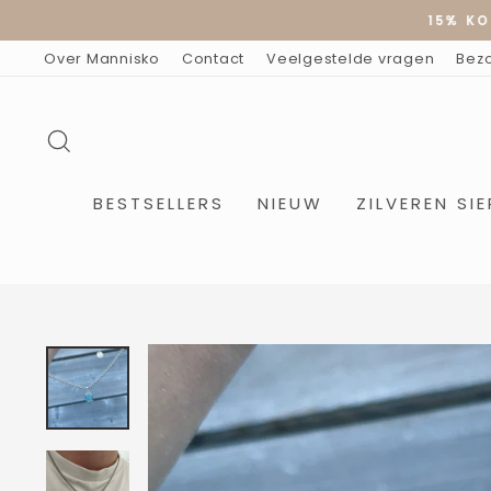
Doorgaan
15% KO
naar
artikel
Over Mannisko
Contact
Veelgestelde vragen
Bez
ZOEKOPDRACHT
BESTSELLERS
NIEUW
ZILVEREN SI