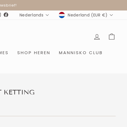
wsbrief!
MUNTEENHEID
TAAL
Nederland (EUR €)
Nederlands
Instagram
Facebook
INLOGGE
WIN
MES
SHOP HEREN
MANNISKO CLUB
 KETTING