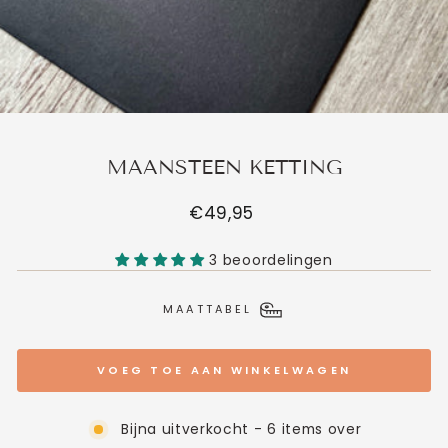
MAANSTEEN KETTING
Normale
€49,95
prijs
3 beoordelingen
MAATTABEL
VOEG TOE AAN WINKELWAGEN
Bijna uitverkocht - 6 items over