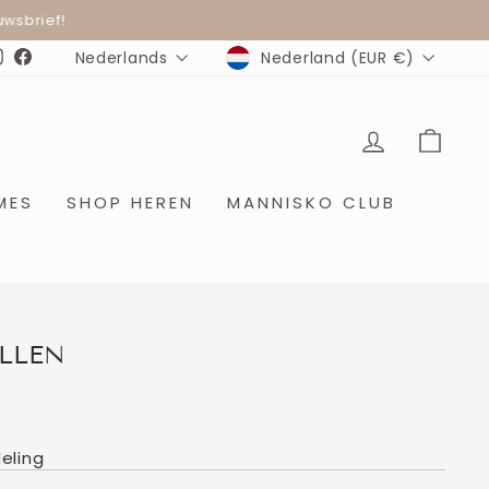
wsbrief!
MUNTEENHEID
TAAL
Nederland (EUR €)
Nederlands
Instagram
Facebook
INLOGGE
WIN
MES
SHOP HEREN
MANNISKO CLUB
LLEN
eling