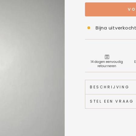
VO
Bijna uitverkoch
14 dagen eenvoudig
E
retourneren
BESCHRIJVING
STEL EEN VRAAG