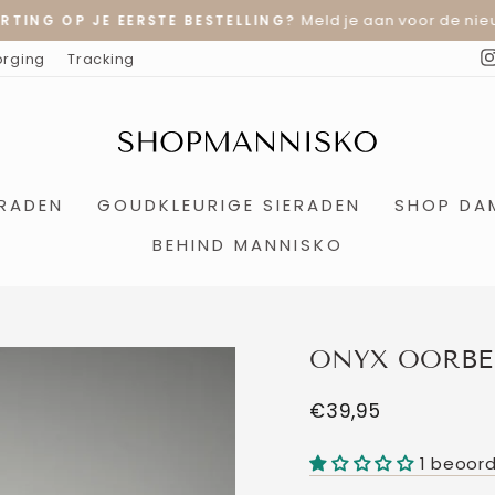
Meld je aan voor de nieu
RTING OP JE EERSTE BESTELLING?
Diavoorstelling
orging
Tracking
pauzeren
ERADEN
GOUDKLEURIGE SIERADEN
SHOP DA
BEHIND MANNISKO
ONYX OORBE
Normale
€39,95
prijs
1 beoord