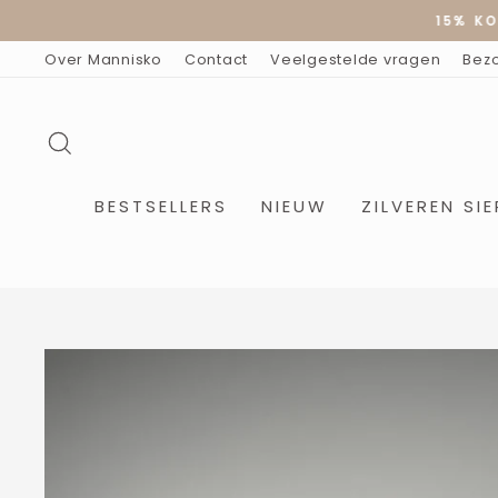
Doorgaan
15% KO
naar
artikel
Over Mannisko
Contact
Veelgestelde vragen
Bez
ZOEKOPDRACHT
BESTSELLERS
NIEUW
ZILVEREN SI