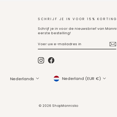
SCHRIJF JE IN VOOR 15% KORTING
Schrijf je in voor de nieuwsbrief van Mann
eerste bestelling!
VOER
ABONNEREN
UW
E-
MAILADRES
IN
Instagram
Facebook
MUNTEENHEID
TAAL
Nederland (EUR €)
Nederlands
© 2026 ShopMannisko