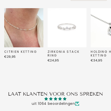
CITRIEN KETTING
ZIRKONIA STACK
HOLDING 
RING
KETTING
€29,95
€24,95
€34,95
LAAT KLANTEN VOOR ONS SPREKEN
uit 1064 beoordelingen