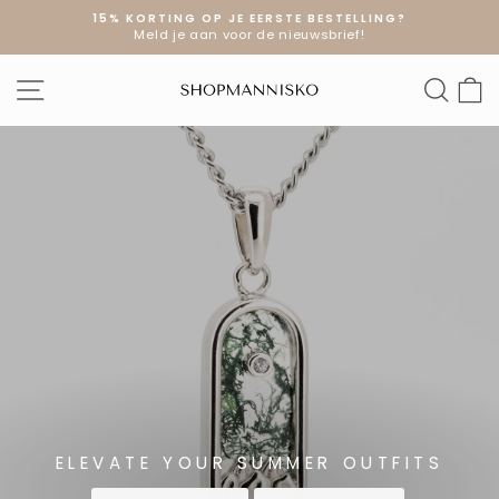
Doorgaan
15% KORTING OP JE EERSTE BESTELLING?
naar
Meld je aan voor de nieuwsbrief!
Diavoorstelling
artikel
pauzeren
SHOPMANNI
SITE NAVIGATIE
ZOE
W
ELEVATE YOUR SUMMER OUTFITS