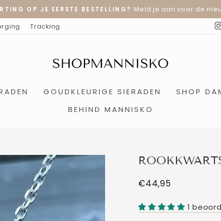
Meld je aan voor de nieu
RTING OP JE EERSTE BESTELLING?
Diavoorstelling
orging
Tracking
pauzeren
ERADEN
GOUDKLEURIGE SIERADEN
SHOP DA
BEHIND MANNISKO
ROOKKWARTS
Normale
€44,95
prijs
1 beoord