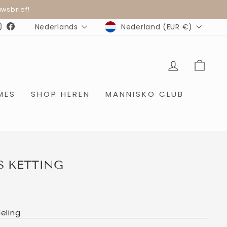
wsbrief!
MUNTEENHEID
TAAL
Nederland (EUR €)
Nederlands
Instagram
Facebook
INLOGGE
WIN
MES
SHOP HEREN
MANNISKO CLUB
 KETTING
eling