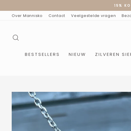
Doorgaan
15% KO
naar
artikel
Over Mannisko
Contact
Veelgestelde vragen
Bez
ZOEKOPDRACHT
BESTSELLERS
NIEUW
ZILVEREN SI