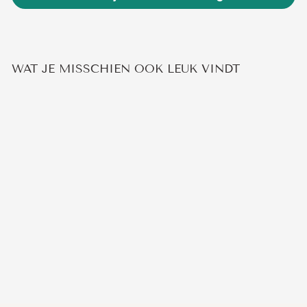
WAT JE MISSCHIEN OOK LEUK VINDT
Aanbieding
SERAFINIET KETTING
Normale
Verkoopprijs
€44,95
€29,95
prijs
Bespaar 33%