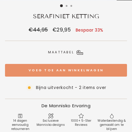
SERAFINIET KETTING
Normale
€44,95
Verkoopprijs
€29,95
Bespaar 33%
prijs
MAATTABEL
VOEG TOE AAN WINKELWAGEN
Bijna uitverkocht - 2 items over
De Mannisko Ervaring
14 dagen
Exclusieve
1000+ 5-Ster
Waterbestendig &
eenvoudig
Mannisko designs
Reviews
gemaakt om te
retourneren
blijven