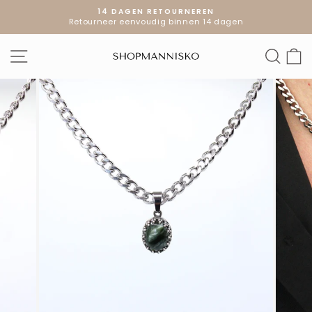
Doorgaan
14 DAGEN RETOURNEREN
naar
Retourneer eenvoudig binnen 14 dagen
Diavoorstelling
artikel
pauzeren
SITE NAVIGATIE
ZOE
W