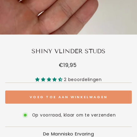
SHINY VLINDER STUDS
Normale
€19,95
prijs
2 beoordelingen
VOEG TOE AAN WINKELWAGEN
Op voorraad, klaar om te verzenden
De Mannisko Ervaring