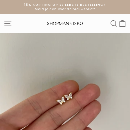
Doorgaan
15% KORTING OP JE EERSTE BESTELLING?
naar
Meld je aan voor de nieuwsbrief!
Diavoorstelling
artikel
pauzeren
SITE NAVIGATIE
ZOE
W