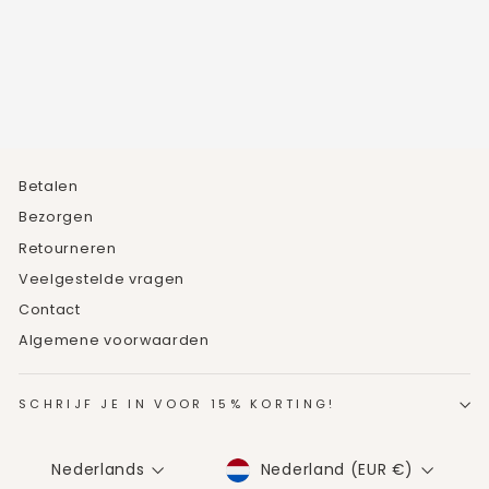
2
beoordelingen
€19,95
Betalen
Bezorgen
Retourneren
Veelgestelde vragen
Contact
Algemene voorwaarden
SCHRIJF JE IN VOOR 15% KORTING!
MUNTEENHEID
TAAL
Nederland (EUR €)
Nederlands