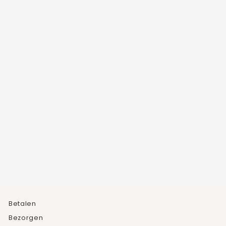
STRUCTUUR
SCHAKELARMBAND
1
beoordeling
€14,95
Betalen
Bezorgen