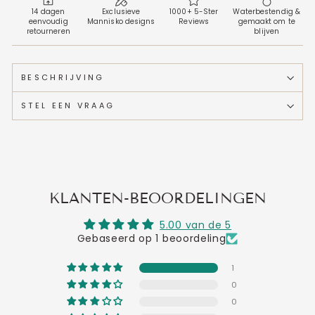
14 dagen
Exclusieve
1000+ 5-Ster
Waterbestendig &
eenvoudig
Mannisko designs
Reviews
gemaakt om te
retourneren
blijven
BESCHRIJVING
STEL EEN VRAAG
KLANTEN-BEOORDELINGEN
5.00 van de 5
Gebaseerd op 1 beoordeling
1
0
0