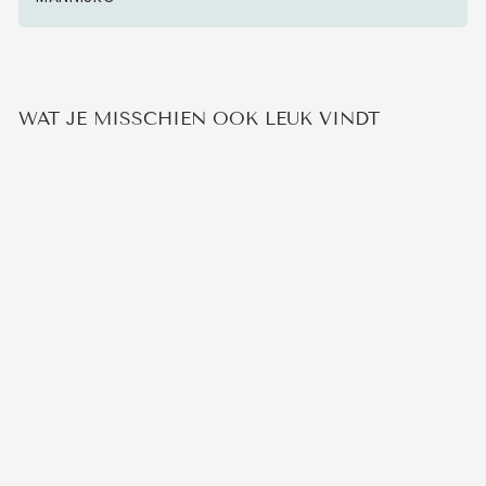
WAT JE MISSCHIEN OOK LEUK VINDT
SWAROVSKI
VLINDER KETTING
5
beoordelingen
€29,95