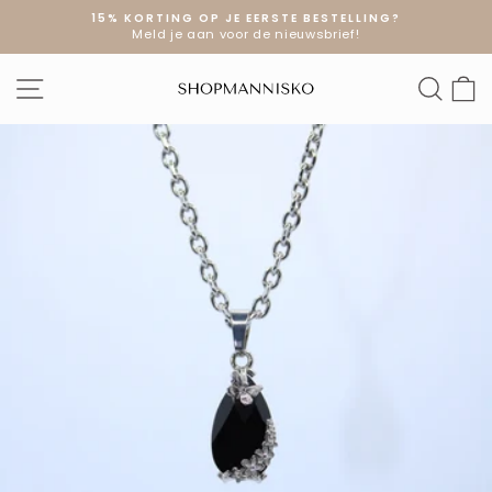
Doorgaan
15% KORTING OP JE EERSTE BESTELLING?
naar
Meld je aan voor de nieuwsbrief!
Diavoorstelling
artikel
pauzeren
SITE NAVIGATIE
ZOE
W