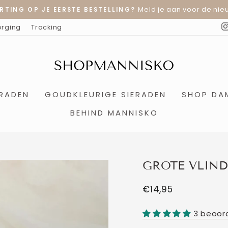
Meld je aan voor de nieu
RTING OP JE EERSTE BESTELLING?
Diavoorstelling
orging
Tracking
pauzeren
ERADEN
GOUDKLEURIGE SIERADEN
SHOP DA
BEHIND MANNISKO
GROTE VLIND
Normale
€14,95
prijs
3 beoor