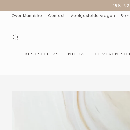
Doorgaan
15% KO
naar
artikel
Over Mannisko
Contact
Veelgestelde vragen
Bez
ZOEKOPDRACHT
BESTSELLERS
NIEUW
ZILVEREN SI