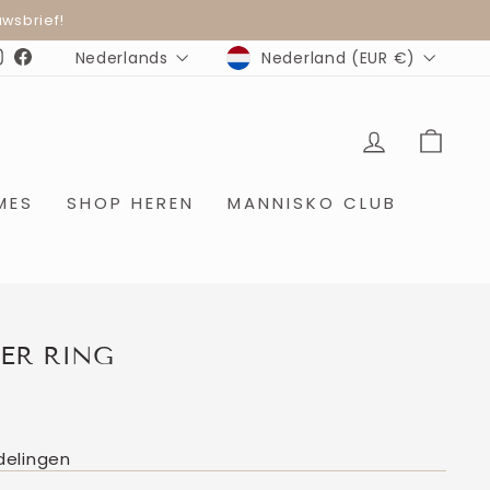
wsbrief!
MUNTEENHEID
TAAL
Nederland (EUR €)
Nederlands
Instagram
Facebook
INLOGGE
WIN
MES
SHOP HEREN
MANNISKO CLUB
ER RING
delingen