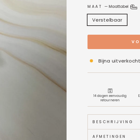
MAAT
—
Maattabel
Verstelbaar
VO
Bijna uitverkoch
14 dagen eenvoudig
E
retourneren
BESCHRIJVING
AFMETINGEN