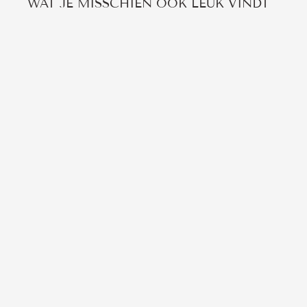
WAT JE MISSCHIEN OOK LEUK VINDT
GROTE VLINDER RING
3 beoordelingen
€14,95