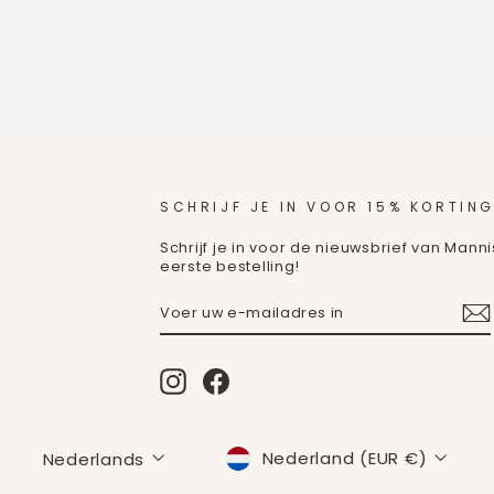
SCHRIJF JE IN VOOR 15% KORTING
Schrijf je in voor de nieuwsbrief van Mann
eerste bestelling!
VOER
ABONNEREN
UW
E-
MAILADRES
IN
Instagram
Facebook
MUNTEENHEID
TAAL
Nederland (EUR €)
Nederlands