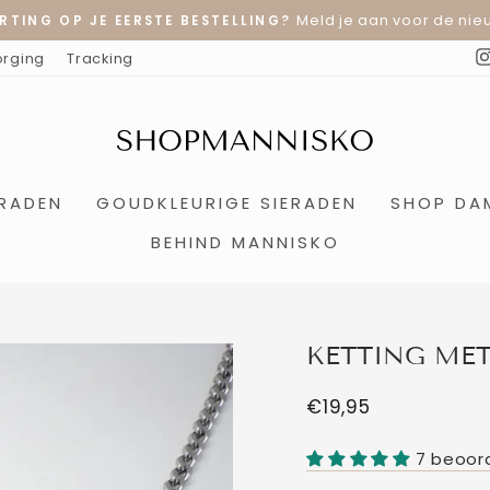
Meld je aan voor de nieu
RTING OP JE EERSTE BESTELLING?
Diavoorstelling
orging
Tracking
pauzeren
ERADEN
GOUDKLEURIGE SIERADEN
SHOP DA
BEHIND MANNISKO
KETTING MET
Normale
€19,95
prijs
7 beoor