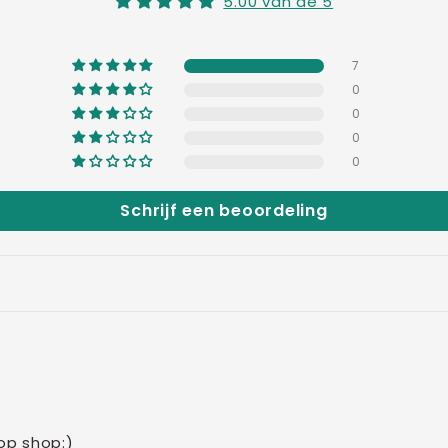
5.00 van de 5
7
0
0
0
0
Schrijf een beoordeling
Top shop:)