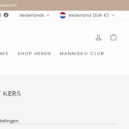
wsbrief!
MUNTEENHEID
TAAL
Nederland (EUR €)
Nederlands
Instagram
Facebook
INLOGGE
WIN
MES
SHOP HEREN
MANNISKO CLUB
 KERS
delingen