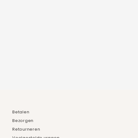
KETTING MET KERS
7 beoordelingen
€19,95
Betalen
Bezorgen
Retourneren
Veelgestelde vragen