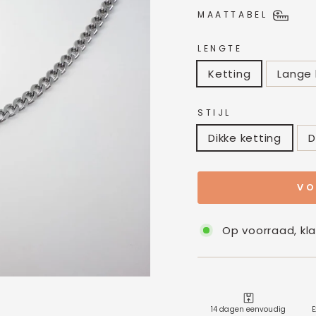
MAATTABEL
LENGTE
Ketting
Lange 
STIJL
Dikke ketting
D
VO
Op voorraad, kl
14 dagen eenvoudig
E