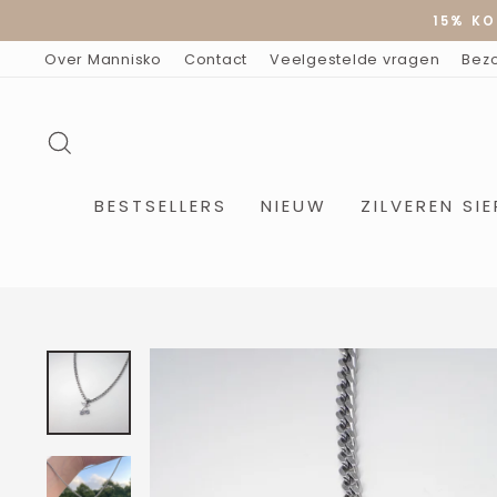
Doorgaan
15% KO
naar
artikel
Over Mannisko
Contact
Veelgestelde vragen
Bez
ZOEKOPDRACHT
BESTSELLERS
NIEUW
ZILVEREN SI