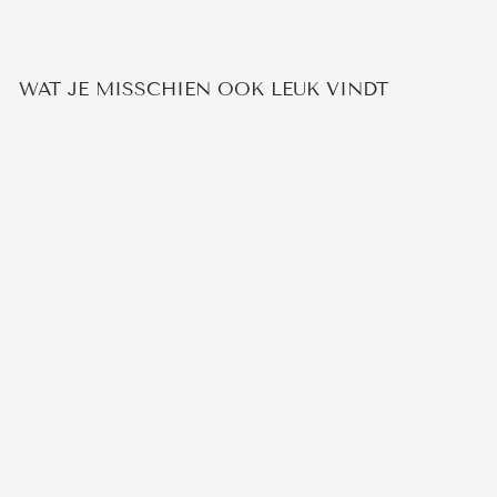
WAT JE MISSCHIEN OOK LEUK VINDT
KETTING MET
ADELAAR
3
beoordelingen
€19,95