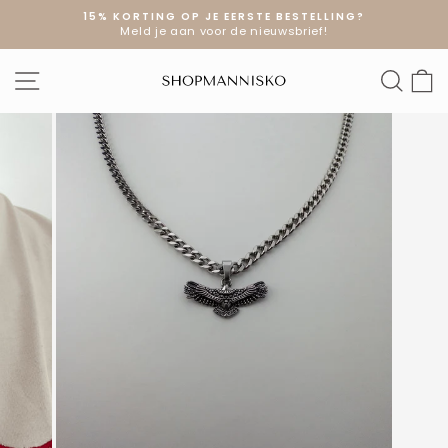
Doorgaan
15% KORTING OP JE EERSTE BESTELLING?
naar
Meld je aan voor de nieuwsbrief!
Diavoorstelling
artikel
pauzeren
SITE NAVIGATIE
ZOE
W