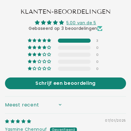
KLANTEN-BEOORDELINGEN
5.00 van de 5
Gebaseerd op 3 beoordelingen
3
0
0
0
0
Schrijf een beoordeling
SORT BY
07/01/2025
Yasmine Chennouf