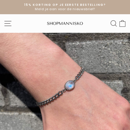
Doorgaan
15% KORTING OP JE EERSTE BESTELLING?
naar
Meld je aan voor de nieuwsbrief!
Diavoorstelling
artikel
pauzeren
SITE NAVIGATIE
ZOE
W