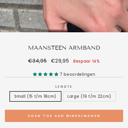
MAANSTEEN ARMBAND
Normale
€34,95
Verkoopprijs
€29,95
Bespaar 14%
prijs
7 beoordelingen
LENGTE
Small (15 t/m 18cm)
Large (19 t/m 22cm)
VOEG TOE AAN WINKELWAGEN