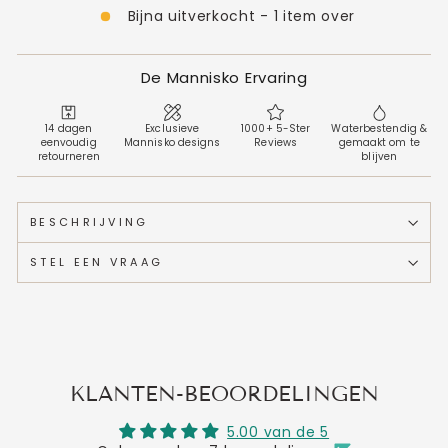
Bijna uitverkocht - 1 item over
De Mannisko Ervaring
14 dagen
Exclusieve
1000+ 5-Ster
Waterbestendig &
eenvoudig
Mannisko designs
Reviews
gemaakt om te
retourneren
blijven
BESCHRIJVING
STEL EEN VRAAG
KLANTEN-BEOORDELINGEN
5.00 van de 5