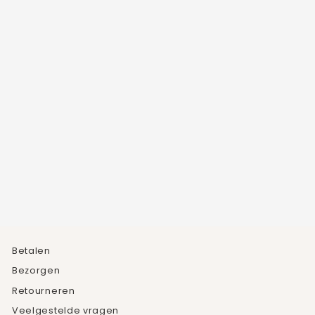
SMALLE CURB
SCHAKELARMBAND
4
beoordelingen
€14,95
Betalen
Bezorgen
Retourneren
Veelgestelde vragen