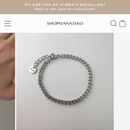
Doorgaan
15% KORTING OP JE EERSTE BESTELLING?
naar
Meld je aan voor de nieuwsbrief!
Diavoorstelling
artikel
pauzeren
SITE NAVIGATIE
ZOE
W