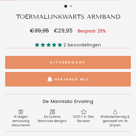
TOERMALIJNKWARTS ARMBAND
Normale
€39,95
Verkoopprijs
€29,95
Bespaar 25%
prijs
2 beoordelingen
UITVERKOCHT
HERINNER MIJ
De Mannisko Ervaring
14 dagen
Exclusieve
1000+ 5-Ster
Waterbestendig &
eenvoudig
Mannisko designs
Reviews
gemaakt om te
retourneren
blijven