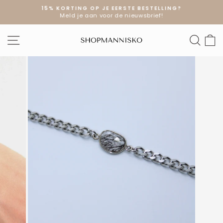
Doorgaan
15% KORTING OP JE EERSTE BESTELLING?
naar
Meld je aan voor de nieuwsbrief!
Diavoorstelling
artikel
pauzeren
SITE NAVIGATIE
ZOE
W