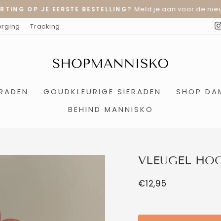
Meld je aan voor de nieu
RTING OP JE EERSTE BESTELLING?
Diavoorstelling
orging
Tracking
pauzeren
ERADEN
GOUDKLEURIGE SIERADEN
SHOP DA
BEHIND MANNISKO
VLEUGEL HO
Normale
€12,95
prijs