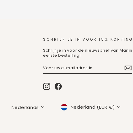
SCHRIJF JE IN VOOR 15% KORTING
Schrijf je in voor de nieuwsbrief van Mann
eerste bestelling!
VOER
ABONNEREN
UW
E-
MAILADRES
IN
Instagram
Facebook
MUNTEENHEID
TAAL
Nederland (EUR €)
Nederlands