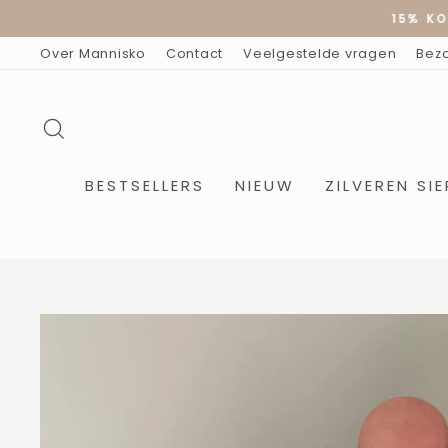
Doorgaan
15% KO
naar
artikel
Over Mannisko
Contact
Veelgestelde vragen
Bez
ZOEKOPDRACHT
BESTSELLERS
NIEUW
ZILVEREN SI