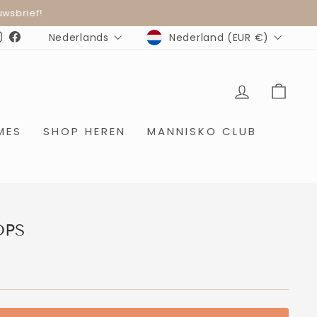
wsbrief!
MUNTEENHEID
TAAL
Nederland (EUR €)
Nederlands
Instagram
Facebook
INLOGGE
WIN
MES
SHOP HEREN
MANNISKO CLUB
OPS