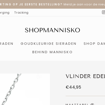
Meld je aan voor de nieu
RTING OP JE EERSTE BESTELLING?
Diavoorstelling
orging
Tracking
pauzeren
ERADEN
GOUDKLEURIGE SIERADEN
SHOP DA
BEHIND MANNISKO
VLINDER EDE
Normale
€44,95
prijs