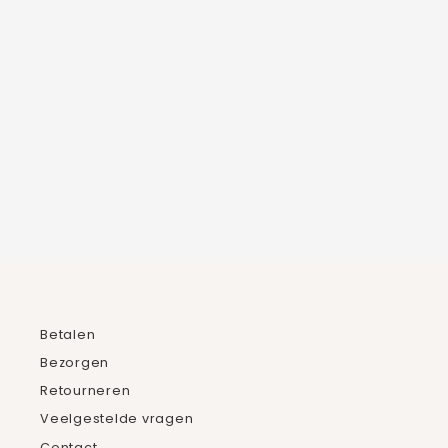
VLINDER EDELSTEEN KETTING
€44,95
Betalen
Bezorgen
Retourneren
Veelgestelde vragen
Contact