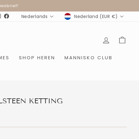
wsbrief!
MUNTEENHEID
TAAL
Nederland (EUR €)
Nederlands
Instagram
Facebook
INLOGGE
WIN
MES
SHOP HEREN
MANNISKO CLUB
LSTEEN KETTING