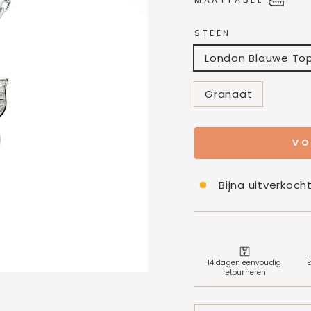
MAATTABEL
STEEN
London Blauwe To
Granaat
VO
Bijna uitverkoch
14 dagen eenvoudig
E
retourneren