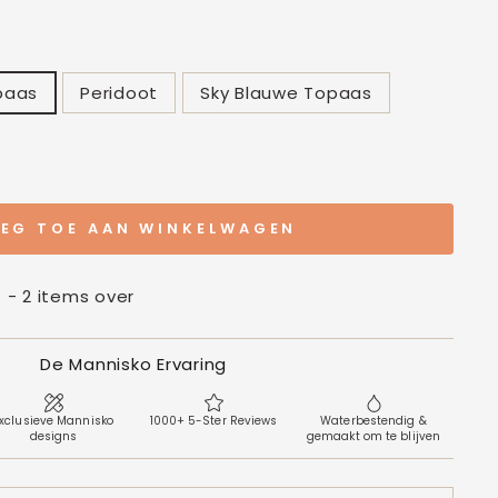
paas
Peridoot
Sky Blauwe Topaas
EG TOE AAN WINKELWAGEN
t - 2 items over
De Mannisko Ervaring
xclusieve Mannisko
1000+ 5-Ster Reviews
Waterbestendig &
designs
gemaakt om te blijven