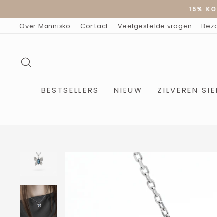
Doorgaan
15% KO
naar
artikel
Over Mannisko
Contact
Veelgestelde vragen
Bez
ZOEKOPDRACHT
BESTSELLERS
NIEUW
ZILVEREN SI