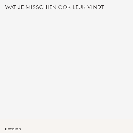
WAT JE MISSCHIEN OOK LEUK VINDT
ZIRKONIA HORSE-
EYE OORBELLEN
1
beoordeling
€19,95
Betalen