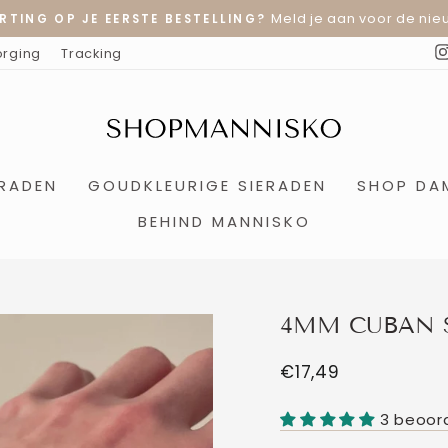
Meld je aan voor de nieu
RTING OP JE EERSTE BESTELLING?
Diavoorstelling
orging
Tracking
pauzeren
ERADEN
GOUDKLEURIGE SIERADEN
SHOP DA
BEHIND MANNISKO
4MM CUBAN 
Normale
€17,49
prijs
3 beoor