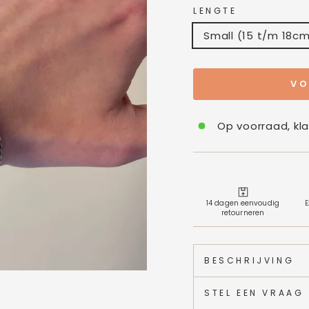
LENGTE
Small (15 t/m 18c
VO
Op voorraad, kl
14 dagen eenvoudig
E
retourneren
BESCHRIJVING
STEL EEN VRAAG