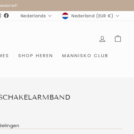
wsbrief!
MUNTEENHEID
TAAL
Nederland (EUR €)
Nederlands
Instagram
Facebook
INLOGGE
WIN
MES
SHOP HEREN
MANNISKO CLUB
SCHAKELARMBAND
delingen