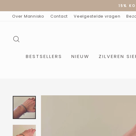
Doorgaan
15% KO
naar
artikel
Over Mannisko
Contact
Veelgestelde vragen
Bez
ZOEKOPDRACHT
BESTSELLERS
NIEUW
ZILVEREN SI