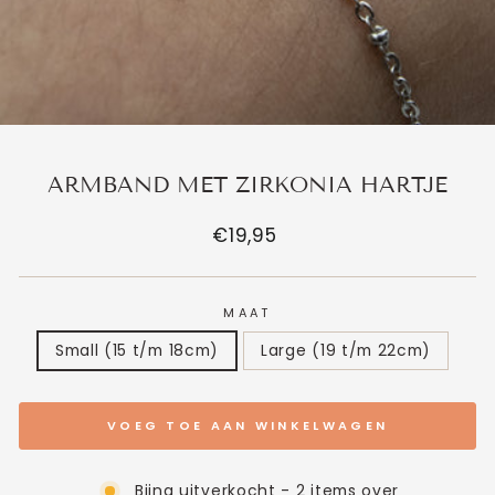
ARMBAND MET ZIRKONIA HARTJE
Normale
€19,95
prijs
MAAT
Small (15 t/m 18cm)
Large (19 t/m 22cm)
VOEG TOE AAN WINKELWAGEN
Bijna uitverkocht - 2 items over