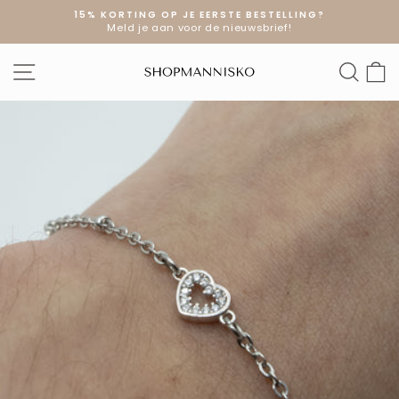
Doorgaan
15% KORTING OP JE EERSTE BESTELLING?
naar
Meld je aan voor de nieuwsbrief!
Diavoorstelling
artikel
pauzeren
SITE NAVIGATIE
ZOE
W