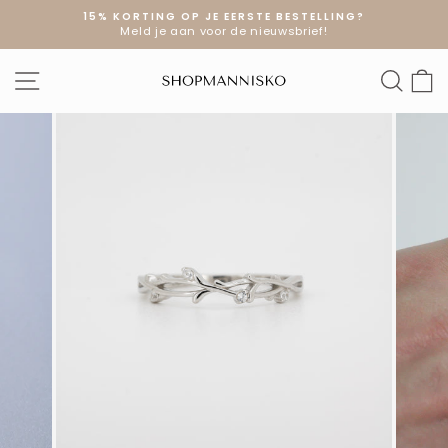
Doorgaan
15% KORTING OP JE EERSTE BESTELLING?
naar
Meld je aan voor de nieuwsbrief!
Diavoorstelling
artikel
pauzeren
SITE NAVIGATIE
ZOE
W