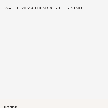
WAT JE MISSCHIEN OOK LEUK VINDT
FLOWER STACK
RING
3
beoordelingen
€29,95
Betalen