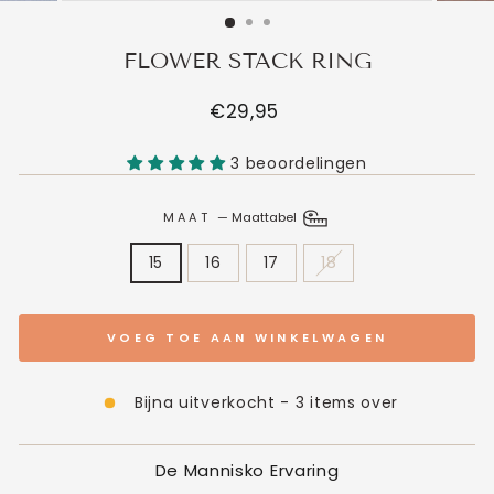
FLOWER STACK RING
Normale
€29,95
prijs
3 beoordelingen
MAAT
—
Maattabel
15
16
17
18
VOEG TOE AAN WINKELWAGEN
Bijna uitverkocht - 3 items over
De Mannisko Ervaring