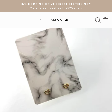
Doorgaan
15% KORTING OP JE EERSTE BESTELLING?
naar
Meld je aan voor de nieuwsbrief!
Diavoorstelling
artikel
pauzeren
SITE NAVIGATIE
ZOE
W