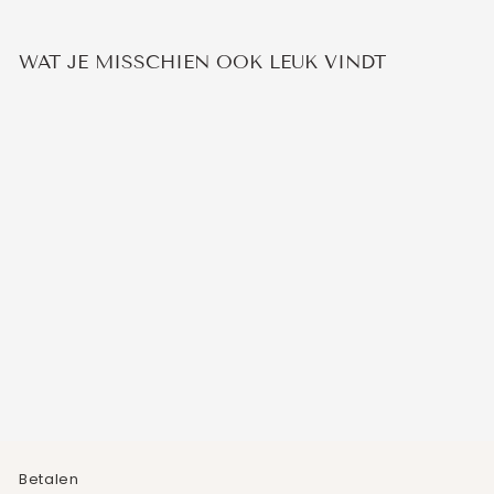
WAT JE MISSCHIEN OOK LEUK VINDT
HOLLOW HARTJES
STUD OORBELLEN
€8,95
Betalen